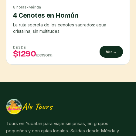
8 horas
•
Mérida
4 Cenotes en Homún
La ruta secreta de los cenotes sagrados: agua
cristalina, sin multitudes.
DESDE
$1290
Ver →
/persona
Ale Tours
Tours en Yucatán para viajar sin prisas, en grupos
pequeños y con guías locales. Salidas desde Mérida y