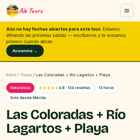
Ale Tours
Aún no hay fechas abiertas para este tour.
Estamos
afinando las próximas salidas — escríbenos y te avisamos
primero cuando abran.
Avísenme →
Inicio
/
Tours
/
Las Coloradas + Río Lagartos + Playa
Naturaleza
4.8 · 134 reseñas
13 horas
Solo desde Mérida
Las Coloradas + Río
Lagartos + Playa